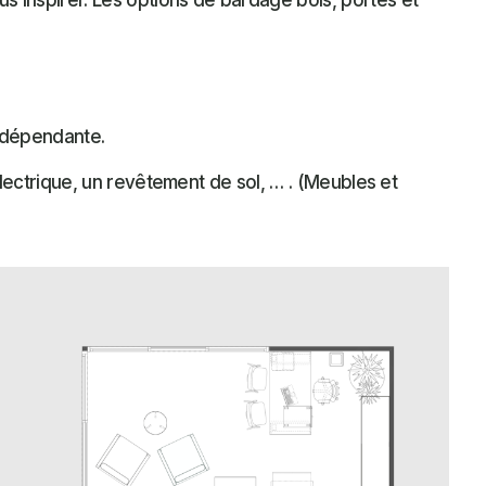
s inspirer. Les options de bardage bois, portes et
indépendante.
électrique, un revêtement de sol, … . (Meubles et