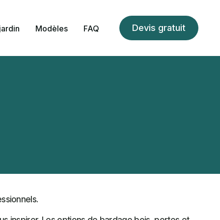
Devis gratuit
jardin
Modèles
FAQ
its
Pergola
Store
Carpor
ssionnels.